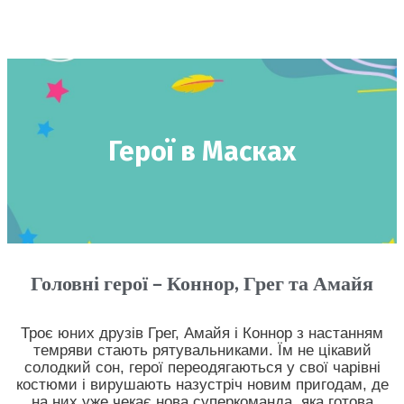
Герої в Масках
Головні герої – Коннор, Грег та Амайя
Троє юних друзів Грег, Амайя і Коннор з настанням
темряви стають рятувальниками. Їм не цікавий
солодкий сон, герої переодягаються у свої чарівні
костюми і вирушають назустріч новим пригодам, де
на них уже чекає нова суперкоманда, яка готова