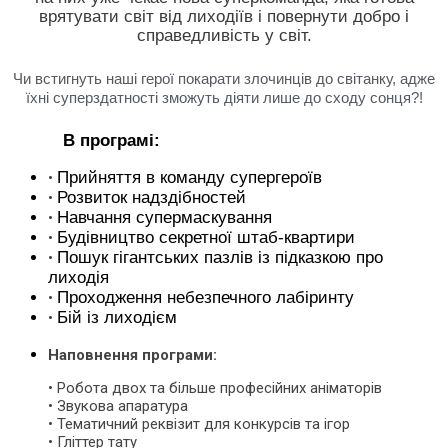
врятувати світ від лиходіїв і повернути добро і
справедливість у світ.
Чи встигнуть наші герої покарати злочинців до світанку, адже
їхні суперздатності зможуть діяти лише до сходу сонця?!
В програмі:
Прийняття в команду супергероїв
•
Розвиток надздібностей
•
Навчання супермаскування
•
Будівництво секретної штаб-квартири
•
Пошук гігантських пазлів із підказкою про
•
лиходія
Проходження небезпечного лабіринту
•
Бій із лиходієм
•
Наповнення програми:
• Робота двох та більше професійних аніматорів
• Звукова апаратура
• Тематичний реквізит для конкурсів та ігор
• Гліттер тату