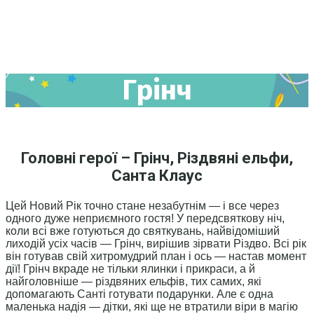
Грінч
Головні герої – Грінч, Різдвяні ельфи,
Санта Клаус
Цей Новий Рік точно стане незабутнім — і все через
одного дуже неприємного гостя! У передсвяткову ніч,
коли всі вже готуються до святкувань, найвідоміший
лиходій усіх часів — Грінч, вирішив зірвати Різдво. Всі рік
він готував свій хитромудрий план і ось — настав момент
дії! Грінч вкраде не тільки ялинки і прикраси, а й
найголовніше — різдвяних ельфів, тих самих, які
допомагають Санті готувати подарунки. Але є одна
маленька надія — дітки, які ще не втратили віри в магію