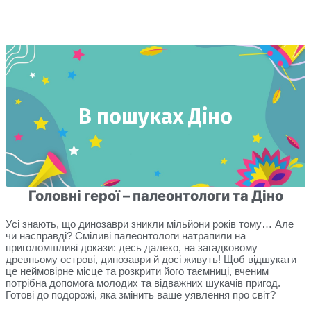
В пошуках Діно
Головні герої – палеонтологи та Діно
Усі знають, що динозаври зникли мільйони років тому… Але
чи насправді? Сміливі палеонтологи натрапили на
приголомшливі докази: десь далеко, на загадковому
древньому острові, динозаври й досі живуть! Щоб відшукати
це неймовірне місце та розкрити його таємниці, вченим
потрібна допомога молодих та відважних шукачів пригод.
Готові до подорожі, яка змінить ваше уявлення про світ?