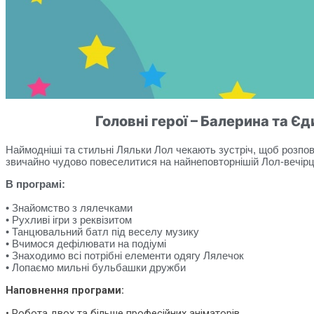
Головні герої – Балерина та Є
Наймодніші та стильні Ляльки Лол чекають зустріч, щоб розповіс
звичайно чудово повеселитися на найнеповторнішій Лол-вечірц
В програмі:
• Знайомство з лялечками
• Рухливі ігри з реквізитом
• Танцювальний батл під веселу музику
• Вчимося дефілювати на подіумі
• Знаходимо всі потрібні елементи одягу Лялечок
• Лопаємо мильні бульбашки дружби
Наповнення програми:
• Робота двох та більше професійних аніматорів