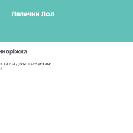
Лялечки Лол
диноріжка
ти всі дівчачі секретики і
і!