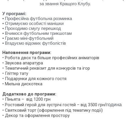
за звання Кращого Клубу.
У програмі:
• Професійна футбольна розминка
• Отримуємо особисті манішки
• Проходимо смугу перешкод
• Вчимося футбольним трикшотам
• Граємо міні-футбольний
• Вгадуємо відомих футболістів
Наповнення програми:
• Робота двох та більше професійних аніматорів
• Звукова апаратура
• Тематичний реквізит для конкурсів та ігор
• Гліттер тату
• Подарунки для кожного гостя
• Мильна дискотека
Додатково до програми:
• Піньята – від 1200 грн
/година
• Ростовий герой для зустрічі гостей – від 3500 грн
• Святковий торт (оформлення під тематику події)
• Декор та оформлення простору