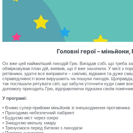
Головні герої – міньйони,
Ох вже цей наймиліший лиходій Грю. Вигадав собі, що треба з
обмірковував план дій, виявив, що її вже захопили. У місії з п
рятівники, здатні все виправити – сміливі, відважні та дуже сміш
справедливості вони вирушають на пошуки лиходія. Щоправда,
так поспішали рятувати світ, що забули уточнити куди саме вон
допомогу приходить Грю, відправляючи підказки своїм помічник
У програмі:
•
Вчимо супер-прийоми міньйонів зі знешкодження противника
• Проходимо небезпечний лабіринт
• Будуємо міст через озеро
• Знищуємо мильну хмару
• Тренуємося перед битвою з лиходієм
• Портрет антигероя