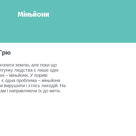
Міньйони
 Грю
ахопити землю, але поки що
орятунку людства є лише одні
ні – міньйони. У пориві
 є одна проблема – міньйони
и вирушили і хтось лиходій. На
ам і направляючи їх до мети.